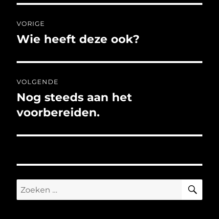
Bericht
VORIGE
navigatie
Wie heeft deze ook?
Vorig
bericht:
VOLGENDE
Nog steeds aan het
Volgend
bericht:
voorbereiden.
ZO
Zoeken
naar: