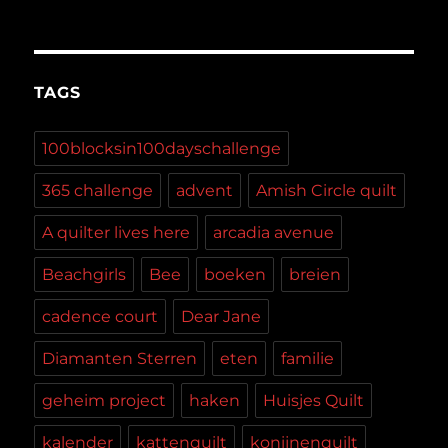
TAGS
100blocksin100dayschallenge
365 challenge
advent
Amish Circle quilt
A quilter lives here
arcadia avenue
Beachgirls
Bee
boeken
breien
cadence court
Dear Jane
Diamanten Sterren
eten
familie
geheim project
haken
Huisjes Quilt
kalender
kattenquilt
konijnenquilt