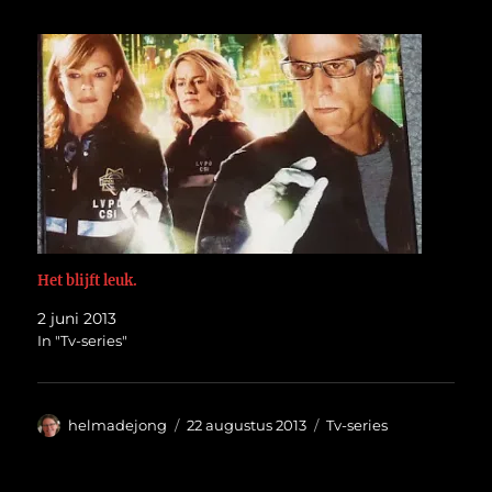
Het blijft leuk.
2 juni 2013
In "Tv-series"
Auteur
Geplaatst
Categorieën
helmadejong
22 augustus 2013
Tv-series
op