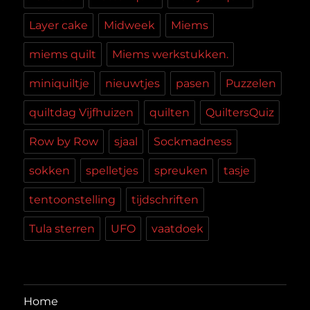
Layer cake
Midweek
Miems
miems quilt
Miems werkstukken.
miniquiltje
nieuwtjes
pasen
Puzzelen
quiltdag Vijfhuizen
quilten
QuiltersQuiz
Row by Row
sjaal
Sockmadness
sokken
spelletjes
spreuken
tasje
tentoonstelling
tijdschriften
Tula sterren
UFO
vaatdoek
Home