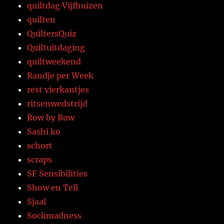
quiltdag Vijfhuizen
quilten
QuiltersQuiz
Quiltuitdaging
quiltweekend
Randje per Week
rest vierkantjes
ritsenwedstrijd
Row by Row
Sashi ko
schort
scraps
SF Sensibilities
Show en Tell
Sjaal
Sockmadness