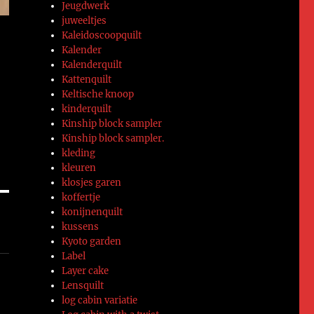
Jeugdwerk
juweeltjes
Kaleidoscoopquilt
Kalender
Kalenderquilt
Kattenquilt
Keltische knoop
kinderquilt
Kinship block sampler
Kinship block sampler.
kleding
kleuren
klosjes garen
koffertje
konijnenquilt
kussens
Kyoto garden
Label
Layer cake
Lensquilt
log cabin variatie