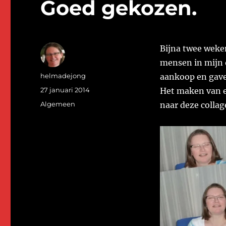
Goed gekozen.
Bijna twee weke
mensen in mijn 
Auteur
helmadejong
aankoop en gaven
Geplaatst
27 januari 2014
Het maken van e
op
Categorieën
Algemeen
naar deze collag