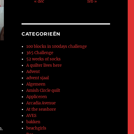
« dec
feb »
CATEGORIEËN
100 blocks in 100days challenge
365 Challenge
52 weeks of socks
A quilter lives here
Advent
advent sjaal
Algemeen
Amish Circle quilt
Appliceren
Arcadia Avenue
At the seashore
AVES
bakken
n.
beachgirls