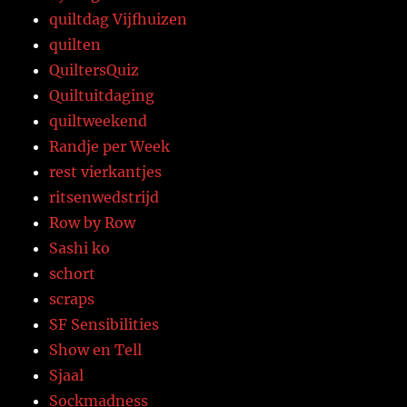
quiltdag Vijfhuizen
quilten
QuiltersQuiz
Quiltuitdaging
quiltweekend
Randje per Week
rest vierkantjes
ritsenwedstrijd
Row by Row
Sashi ko
schort
scraps
SF Sensibilities
Show en Tell
Sjaal
Sockmadness