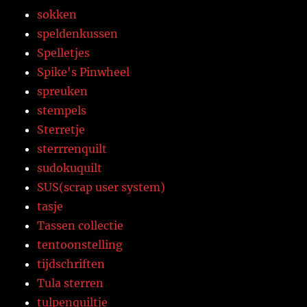
sokken
speldenkussen
Spelletjes
Spike's Pinwheel
spreuken
stempels
Sterretje
sterrrenquilt
sudokuquilt
SUS(scrap user system)
tasje
Tassen collectie
tentoonstelling
tijdschriften
Tula sterren
tulpenquiltje