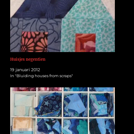
Huisjes negentien
19 januari 2012
In "Bluiding houses from scraps"