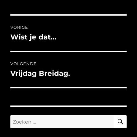
Bericht
VORIGE
navigatie
Wist je dat…
Vorig
bericht:
VOLGENDE
Vrijdag Breidag.
Volgend
bericht:
ZO
Zoeken
naar: