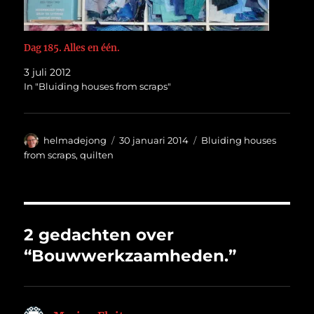
Dag 185. Alles en één.
3 juli 2012
In "Bluiding houses from scraps"
Auteur
Geplaatst
Categorieën
helmadejong
30 januari 2014
Bluiding houses
op
from scraps
,
quilten
2 gedachten over
“Bouwwerkzaamheden.”