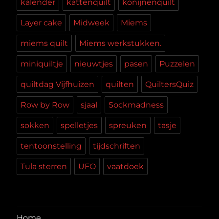
kalender
kattenquilt
konijnenquilt
Layer cake
Midweek
Miems
miems quilt
Miems werkstukken.
miniquiltje
nieuwtjes
pasen
Puzzelen
quiltdag Vijfhuizen
quilten
QuiltersQuiz
Row by Row
sjaal
Sockmadness
sokken
spelletjes
spreuken
tasje
tentoonstelling
tijdschriften
Tula sterren
UFO
vaatdoek
Home