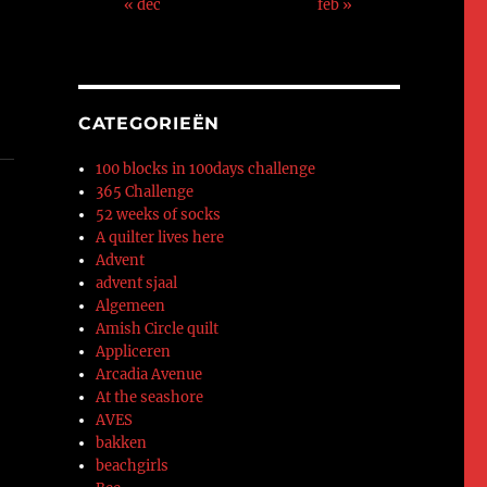
« dec
feb »
CATEGORIEËN
100 blocks in 100days challenge
365 Challenge
52 weeks of socks
A quilter lives here
Advent
advent sjaal
Algemeen
Amish Circle quilt
Appliceren
Arcadia Avenue
At the seashore
AVES
bakken
a
beachgirls