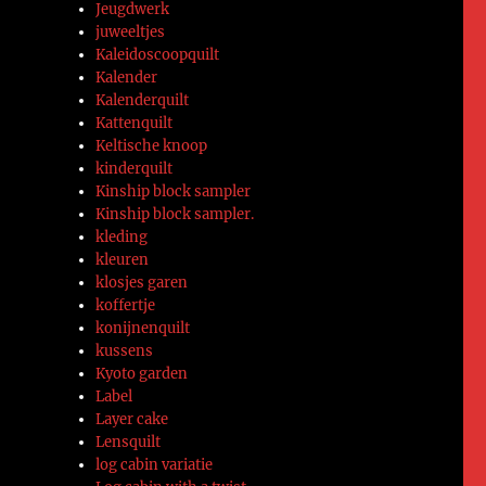
Jeugdwerk
juweeltjes
Kaleidoscoopquilt
Kalender
Kalenderquilt
Kattenquilt
Keltische knoop
kinderquilt
Kinship block sampler
Kinship block sampler.
kleding
kleuren
klosjes garen
koffertje
konijnenquilt
kussens
Kyoto garden
Label
Layer cake
Lensquilt
log cabin variatie