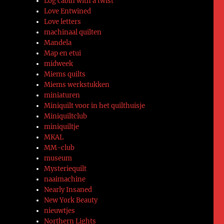
Log cabin with a twist
Love Entwined
Love letters
machinaal quilten
Mandela
Map en etui
midweek
Miems quilts
Miems werkstukken
miniaturen
Miniquilt voor in het quilthuisje
Miniquiltclub
miniquiltje
MKAL
MM-club
museum
Mysteriequilt
naaimachine
Nearly Insaned
New York Beauty
nieuwtjes
Northern Lights