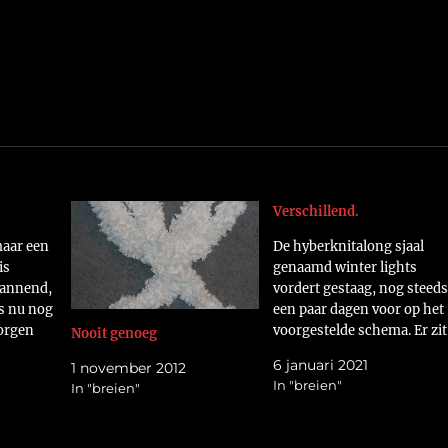
Verschillend.
maar een
De hyberknitalong sjaal
is
genaamd winter lights
pannend,
vordert gestaag, nog steeds
s nu nog
een paar dagen voor op het
orgen
voorgestelde schema. Er zit
Nooit genoeg
 UFO's
inmiddels wel een foutje in,
6 januari 2021
1 november 2012
 op
maar dat laat ik lekker zit.
In "breien"
In "breien"
rmd,
Het stoort mij niet genoeg
obeer ik
om twintig toeren van bijn
 sjaal…
400 steken achteruit te