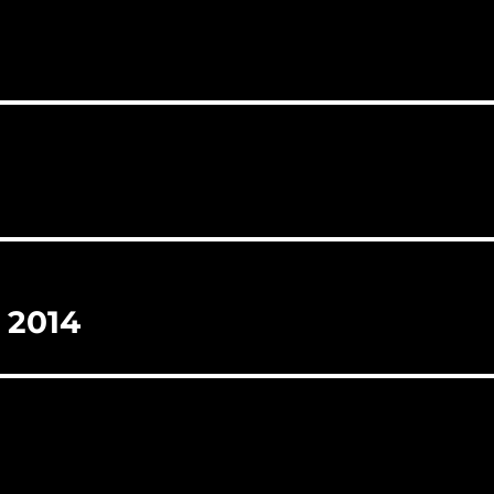
werken. Er is een groot…
 2014