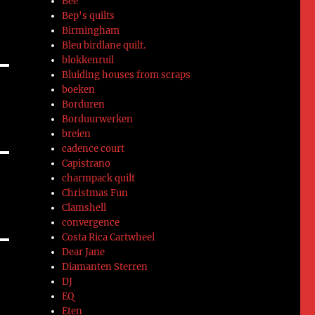
Bee
Bep's quilts
Birmingham
Bleu birdlane quilt.
blokkenruil
Bluiding houses from scraps
boeken
Borduren
Borduurwerken
breien
cadence court
Capistrano
charmpack quilt
Christmas Fun
Clamshell
convergence
Costa Rica Cartwheel
Dear Jane
Diamanten Sterren
DJ
EQ
Eten