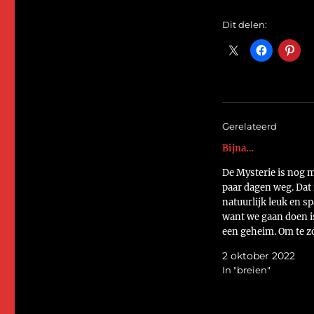
Dit delen:
Gerelateerd
Bijna…
De Mysterie is nog 
paar dagen weg. Dat 
natuurlijk leuk en s
want we gaan doen i
een geheim. Om te z
dat ik mijn berg met
2 oktober 2022
die ik inmiddels ook
In "breien"
breigebied heb gevo
terug te dringen, pr
voor donderdag deze