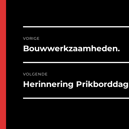
Bericht
VORIGE
navigatie
Bouwwerkzaamheden.
Vorig
bericht:
VOLGENDE
Herinnering Prikborddag
Volgend
bericht: