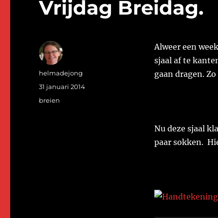
Vrijdag Breidag.
Alweer een weekj
sjaal af te kant
Auteur
helmadejong
gaan dragen. Zo z
Geplaatst
31 januari 2014
op
Categorieën
breien
Nu deze sjaal kl
paar sokken. Hie