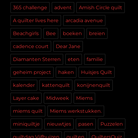
365 challenge
advent
Amish Circle quilt
A quilter lives here
arcadia avenue
Beachgirls
Bee
boeken
breien
cadence court
Dear Jane
Diamanten Sterren
eten
familie
geheim project
haken
Huisjes Quilt
kalender
kattenquilt
konijnenquilt
Layer cake
Midweek
Miems
miems quilt
Miems werkstukken.
miniquiltje
nieuwtjes
pasen
Puzzelen
quiltdag Vijfhuizen
quilten
QuiltersQuiz