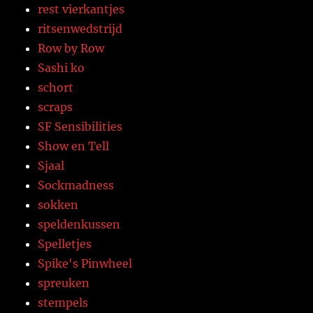
rest vierkantjes
ritsenwedstrijd
Row by Row
Sashi ko
schort
scraps
SF Sensibilities
Show en Tell
Sjaal
Sockmadness
sokken
speldenkussen
Spelletjes
Spike's Pinwheel
spreuken
stempels