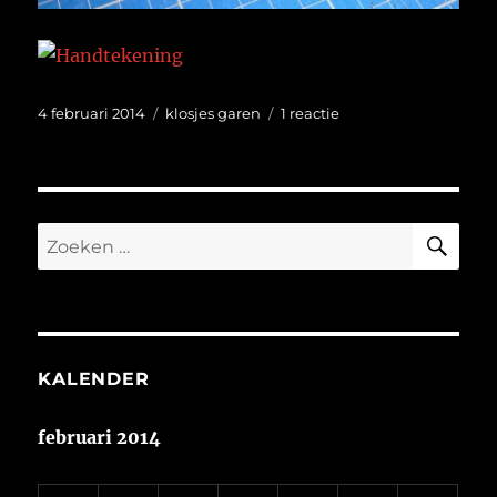
Geplaatst
Categorieën
op
4 februari 2014
klosjes garen
1 reactie
op
Hoeveel
klosjes?
ZO
Zoeken
naar:
KALENDER
februari 2014