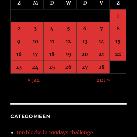
Z
M
D
W
D
V
Z
1
2
3
4
5
6
7
8
9
10
11
12
13
14
15
16
17
18
19
20
21
22
23
24
25
26
27
28
« jan
mrt »
CATEGORIEËN
100 blocks in 100days challenge