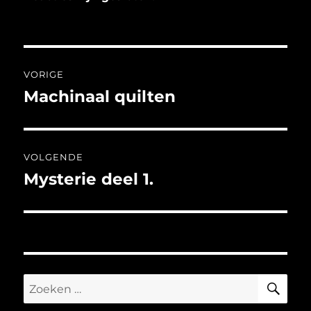
Bericht
VORIGE
navigatie
Machinaal quilten
Vorig
bericht:
VOLGENDE
Mysterie deel 1.
Volgend
bericht:
ZO
Zoeken
naar: