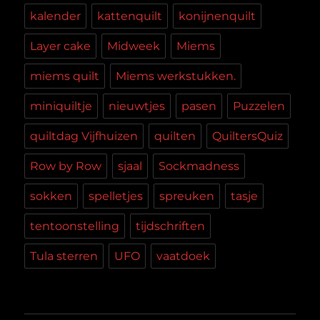
kalender
kattenquilt
konijnenquilt
Layer cake
Midweek
Miems
miems quilt
Miems werkstukken.
miniquiltje
nieuwtjes
pasen
Puzzelen
quiltdag Vijfhuizen
quilten
QuiltersQuiz
Row by Row
sjaal
Sockmadness
sokken
spelletjes
spreuken
tasje
tentoonstelling
tijdschriften
Tula sterren
UFO
vaatdoek