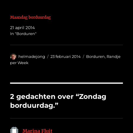
Maandag borduurdag
21 april 2014
In "Borduren"
Auteur
Geplaatst
Categorieën
helmadejong
23 februari 2014
Borduren
,
Randje
op
per Week
2 gedachten over “Zondag
borduurdag.”
Marina Fluit
schreef: