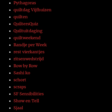
Pythagoras
quiltdag Vijfhuizen
quilten
QuiltersQuiz
Quiltuitdaging
quiltweekend
Randje per Week
rest vierkantjes
ritsenwedstrijd
Row by Row
Sashi ko
schort
scraps
SF Sensibilities
Show en Tell
Sjaal