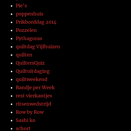
Pie's
poppenhuis
Prikborddag 2014
Puzzelen
Pythagoras
quiltdag Vijfhuizen
quilten
QuiltersQuiz
Quiltuitdaging
quiltweekend
Randje per Week
rest vierkantjes
ritsenwedstrijd
Row by Row
Sashi ko
schort