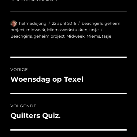
Auteur
Geplaatst
Categorieën
helmadejong
22 april 2016
beachgirls
,
geheim
op
Tags
project
,
midweek
,
Miems werkstukken
,
tasje
Beachgirls
,
geheim project
,
Midweek
,
Miems
,
tasje
Bericht
VORIGE
navigatie
Woensdag op Texel
Vorig
bericht:
VOLGENDE
Quilters Quiz.
Volgend
bericht: