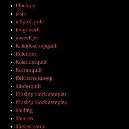
Illusions
jasje
jellyrol quilt
Jeugdwerk
juweeltjes
Kaleidoscoopquilt
Kalender
Kalenderquilt
Kattenquilt
Keltische knoop
kinderquilt
Kinship block sampler
Kinship block sampler.
kleding
kleuren
klosjes garen