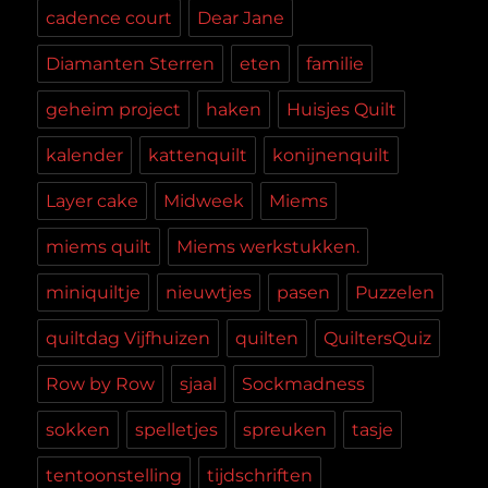
cadence court
Dear Jane
Diamanten Sterren
eten
familie
geheim project
haken
Huisjes Quilt
kalender
kattenquilt
konijnenquilt
Layer cake
Midweek
Miems
miems quilt
Miems werkstukken.
miniquiltje
nieuwtjes
pasen
Puzzelen
quiltdag Vijfhuizen
quilten
QuiltersQuiz
Row by Row
sjaal
Sockmadness
sokken
spelletjes
spreuken
tasje
tentoonstelling
tijdschriften