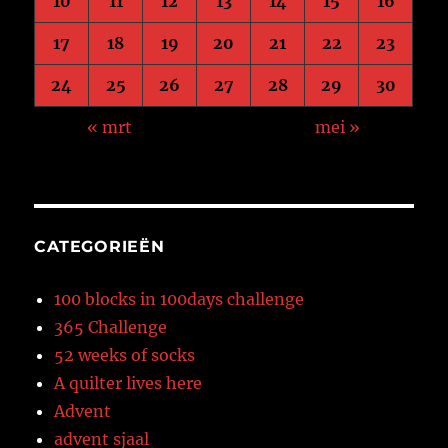
10
11
12
13
14
15
16
17
18
19
20
21
22
23
24
25
26
27
28
29
30
« mrt
mei »
CATEGORIEËN
100 blocks in 100days challenge
365 Challenge
52 weeks of socks
A quilter lives here
Advent
advent sjaal