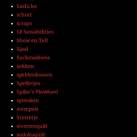
Sashi ko
schort
scraps
SF Sensibilities
Show en Tell
Sjaal
Sockmadness
sokken
speldenkussen
Spelletjes
Spike's Pinwheel
spreuken
stempels
Sterretje
sterrrenquilt
sudokuquilt