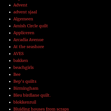
Advent
advent sjaal
Algemeen
Amish Circle quilt
Appliceren
Arcadia Avenue
At the seashore
AVES
bakken
beachgirls
Bee
Bep's quilts
Birmingham
Bleu birdlane quilt.
blokkenruil
Bluiding houses from scraps