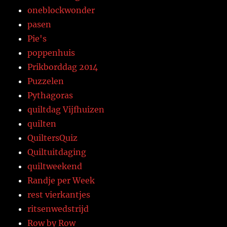
oneblockwonder
pasen
Pie's
poppenhuis
Prikborddag 2014
Puzzelen
Pythagoras
quiltdag Vijfhuizen
quilten
QuiltersQuiz
Quiltuitdaging
quiltweekend
Randje per Week
rest vierkantjes
ritsenwedstrijd
Row by Row