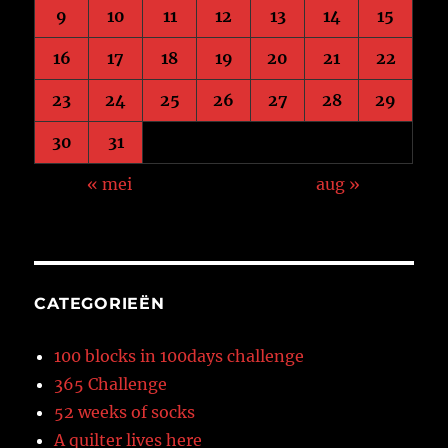
9
10
11
12
13
14
15
16
17
18
19
20
21
22
23
24
25
26
27
28
29
30
31
« mei
aug »
CATEGORIEËN
100 blocks in 100days challenge
365 Challenge
52 weeks of socks
A quilter lives here