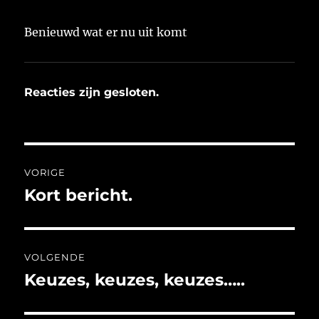
Benieuwd wat er nu uit komt
Reacties zijn gesloten.
Bericht
VORIGE
navigatie
Kort bericht.
Vorig
bericht:
VOLGENDE
Keuzes, keuzes, keuzes…..
Volgend
bericht: