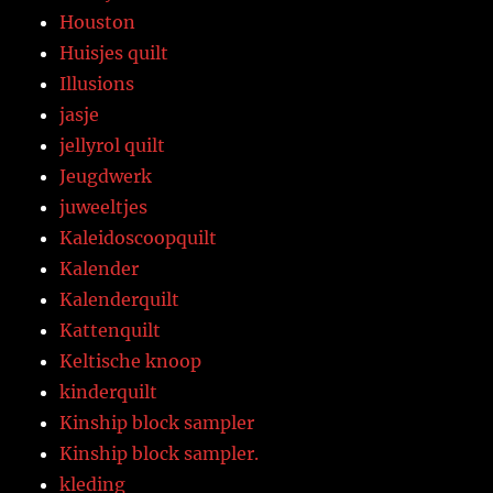
Houston
Huisjes quilt
Illusions
jasje
jellyrol quilt
Jeugdwerk
juweeltjes
Kaleidoscoopquilt
Kalender
Kalenderquilt
Kattenquilt
Keltische knoop
kinderquilt
Kinship block sampler
Kinship block sampler.
kleding