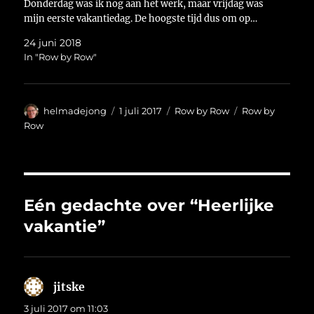
Donderdag was ik nog aan het werk, maar vrijdag was
mijn eerste vakantiedag. De hoogste tijd dus om op…
24 juni 2018
In "Row by Row"
Auteur
Geplaatst
Categorieën
Tags
helmadejong
1 juli 2017
Row by Row
Row by
op
Row
Eén gedachte over “Heerlijke
vakantie”
jitske
schreef:
3 juli 2017 om 11:03