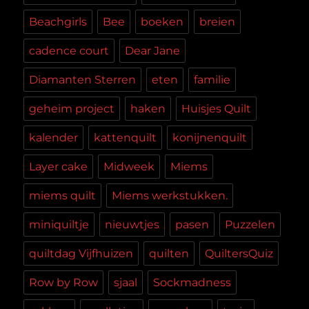
Beachgirls
Bee
boeken
breien
cadence court
Dear Jane
Diamanten Sterren
eten
familie
geheim project
haken
Huisjes Quilt
kalender
kattenquilt
konijnenquilt
Layer cake
Midweek
Miems
miems quilt
Miems werkstukken.
miniquiltje
nieuwtjes
pasen
Puzzelen
quiltdag Vijfhuizen
quilten
QuiltersQuiz
Row by Row
sjaal
Sockmadness