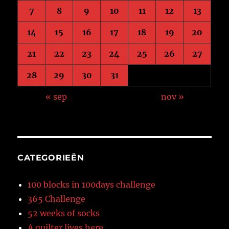
7
8
9
10
11
12
13
14
15
16
17
18
19
20
21
22
23
24
25
26
27
28
29
30
31
« sep
nov »
CATEGORIEËN
100 blocks in 100days challenge
365 Challenge
52 weeks of socks
A quilter lives here