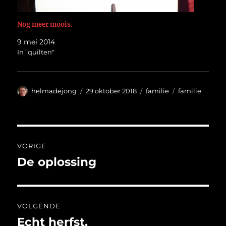
Nog meer moois.
9 mei 2014
In "quilten"
Auteur
Geplaatst
Categorieën
Tags
helmadejong
29 oktober 2018
familie
familie
op
Bericht
VORIGE
navigatie
De oplossing
Vorig
bericht:
VOLGENDE
Echt herfst.
Volgend