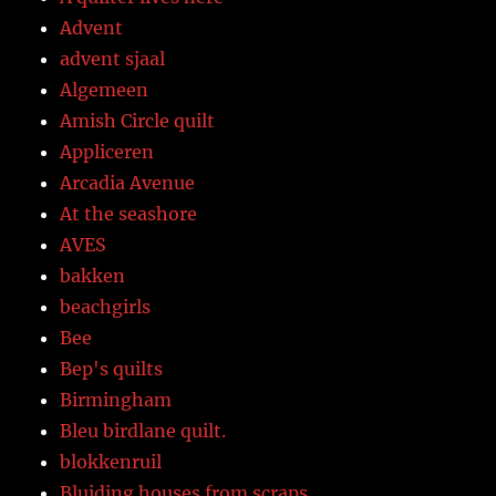
Advent
advent sjaal
Algemeen
Amish Circle quilt
Appliceren
Arcadia Avenue
At the seashore
AVES
bakken
beachgirls
Bee
Bep's quilts
Birmingham
Bleu birdlane quilt.
blokkenruil
Bluiding houses from scraps