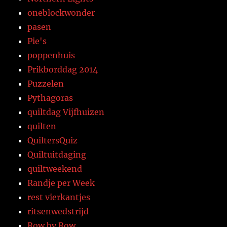
oneblockwonder
pasen
Pie's
poppenhuis
Prikborddag 2014
Puzzelen
Pythagoras
quiltdag Vijfhuizen
quilten
QuiltersQuiz
Quiltuitdaging
quiltweekend
Randje per Week
rest vierkantjes
ritsenwedstrijd
Row by Row