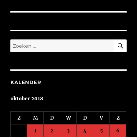
bericht:
ZO
Zoeken
naar:
KALENDER
oktober 2018
Z
M
D
W
D
V
Z
1
2
3
4
5
6