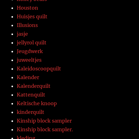
Houston
Huisjes quilt
Illusions
jasje
jellyrol quilt
Jeugdwerk
juweeltjes
Kaleidoscoopquilt
Kalender
Kalenderquilt
Kattenquilt
Keltische knoop
kinderquilt
Kinship block sampler
Kinship block sampler.
kleding