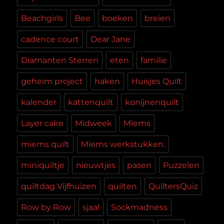
Beachgirls
Bee
boeken
breien
cadence court
Dear Jane
Diamanten Sterren
eten
familie
geheim project
haken
Huisjes Quilt
kalender
kattenquilt
konijnenquilt
Layer cake
Midweek
Miems
miems quilt
Miems werkstukken.
miniquiltje
nieuwtjes
pasen
Puzzelen
quiltdag Vijfhuizen
quilten
QuiltersQuiz
Row by Row
sjaal
Sockmadness