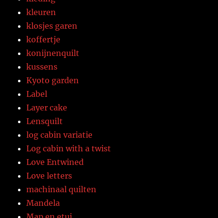
kleuren
klosjes garen
koffertje
konijnenquilt
kussens
Kyoto garden
Label
Layer cake
Lensquilt
log cabin variatie
Log cabin with a twist
Love Entwined
Love letters
machinaal quilten
Mandela
Map en etui