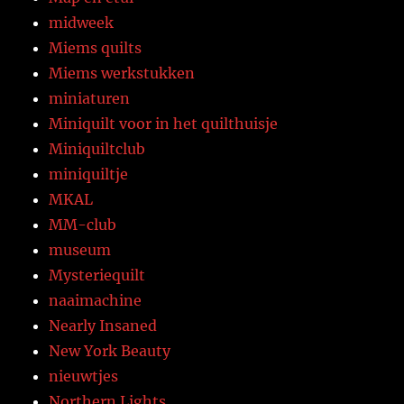
midweek
Miems quilts
Miems werkstukken
miniaturen
Miniquilt voor in het quilthuisje
Miniquiltclub
miniquiltje
MKAL
MM-club
museum
Mysteriequilt
naaimachine
Nearly Insaned
New York Beauty
nieuwtjes
Northern Lights