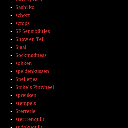
Sashi ko
schort
scraps
SF Sensibilities
Show en Tell
Sjaal
Sockmadness
sokken
speldenkussen
Spelletjes
Spike's Pinwheel
spreuken
stempels
Sterretje
sterrrenquilt
sudokuquilt