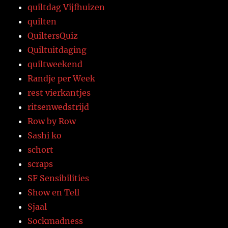
quiltdag Vijfhuizen
quilten
QuiltersQuiz
Quiltuitdaging
quiltweekend
Randje per Week
rest vierkantjes
ritsenwedstrijd
Row by Row
Sashi ko
schort
scraps
SF Sensibilities
Show en Tell
Sjaal
Sockmadness