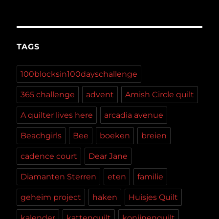
TAGS
100blocksin100dayschallenge
365 challenge
advent
Amish Circle quilt
A quilter lives here
arcadia avenue
Beachgirls
Bee
boeken
breien
cadence court
Dear Jane
Diamanten Sterren
eten
familie
geheim project
haken
Huisjes Quilt
kalender
kattenquilt
konijnenquilt