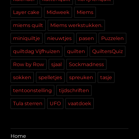
Layer cake
Midweek
Miems
miems quilt
Miems werkstukken.
miniquiltje
nieuwtjes
pasen
Puzzelen
quiltdag Vijfhuizen
quilten
QuiltersQuiz
Row by Row
sjaal
Sockmadness
sokken
spelletjes
spreuken
tasje
tentoonstelling
tijdschriften
Tula sterren
UFO
vaatdoek
Home