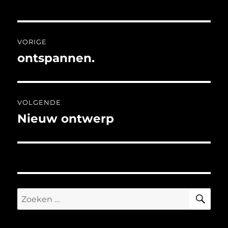
Bericht
VORIGE
navigatie
ontspannen.
Vorig
bericht:
VOLGENDE
Nieuw ontwerp
Volgend
bericht:
ZO
Zoeken
naar: