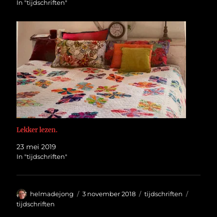
In "tijdschriften"
Lekker lezen.
23 mei 2019
In "tijdschriften"
Auteur
Geplaatst
Categorieën
Tags
helmadejong
3 november 2018
tijdschriften
op
tijdschriften