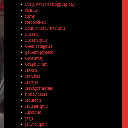
Every day is a shopping day
familie
films
fotoboeken
Four Winds / Kashmir
Frozen
Frozen quilt
Geen categorie
geheim project
Give away
Graphic Jam
Haken
Handtas
Hartjes
Hexagonnetjes
honey bears
Houston
Huisjes quilt
Illusions
jasje
jellyrol quilt