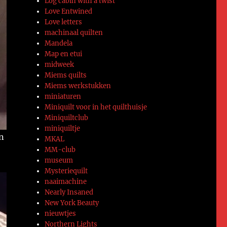
Log cabin with a twist
Love Entwined
Love letters
machinaal quilten
Mandela
Map en etui
midweek
Miems quilts
Miems werkstukken
miniaturen
Miniquilt voor in het quilthuisje
Miniquiltclub
miniquiltje
n
MKAL
MM-club
museum
Mysteriequilt
naaimachine
Nearly Insaned
New York Beauty
nieuwtjes
Northern Lights