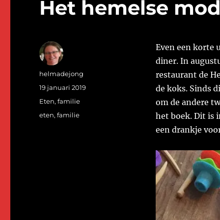
Het hemelse mod
Even een korte u
diner. In august
Auteur
helmadejong
restaurant de H
Geplaatst
19 januari 2019
de koks. Sinds d
op
Categorieën
Eten
,
familie
om de andere tw
Tags
eten
,
familie
het boek. Dit is
een drankje voor