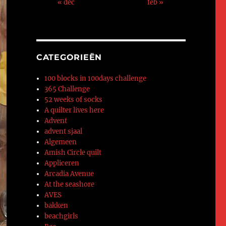
« dec
feb »
CATEGORIEËN
100 blocks in 100days challenge
365 Challenge
52 weeks of socks
A quilter lives here
Advent
advent sjaal
Algemeen
Amish Circle quilt
Appliceren
Arcadia Avenue
At the seashore
AVES
bakken
beachgirls