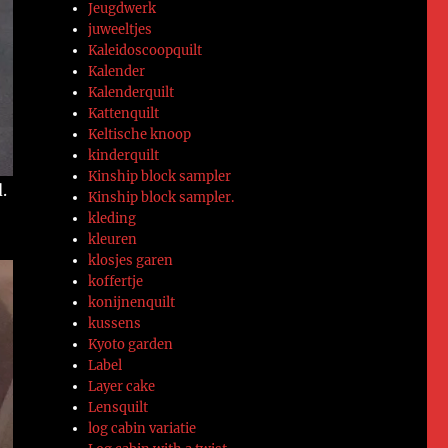
Jeugdwerk
juweeltjes
Kaleidoscoopquilt
Kalender
Kalenderquilt
Kattenquilt
Keltische knoop
kinderquilt
Kinship block sampler
.
Kinship block sampler.
kleding
kleuren
klosjes garen
koffertje
konijnenquilt
kussens
Kyoto garden
Label
Layer cake
Lensquilt
log cabin variatie