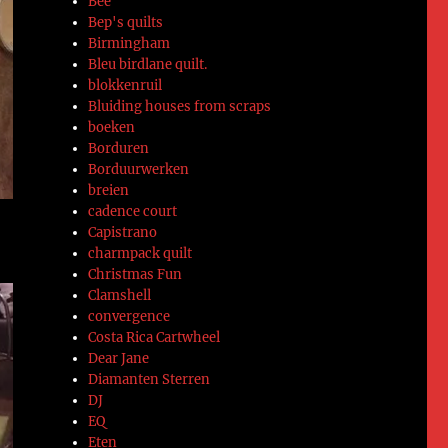
Bee
Bep's quilts
Birmingham
Bleu birdlane quilt.
blokkenruil
Bluiding houses from scraps
boeken
Borduren
Borduurwerken
breien
cadence court
Capistrano
charmpack quilt
Christmas Fun
Clamshell
convergence
Costa Rica Cartwheel
Dear Jane
Diamanten Sterren
DJ
EQ
Eten