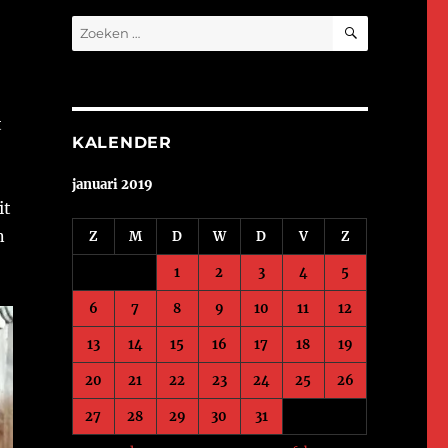
ZOEKEN
Zoeken
naar:
t
KALENDER
januari 2019
it
n
Z
M
D
W
D
V
Z
1
2
3
4
5
6
7
8
9
10
11
12
13
14
15
16
17
18
19
20
21
22
23
24
25
26
27
28
29
30
31