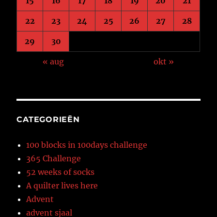
15
16
17
18
19
20
21
22
23
24
25
26
27
28
29
30
« aug
okt »
CATEGORIEËN
100 blocks in 100days challenge
365 Challenge
52 weeks of socks
A quilter lives here
Advent
advent sjaal