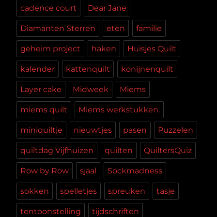
cadence court
Dear Jane
Diamanten Sterren
eten
familie
geheim project
haken
Huisjes Quilt
kalender
kattenquilt
konijnenquilt
Layer cake
Midweek
Miems
miems quilt
Miems werkstukken.
miniquiltje
nieuwtjes
pasen
Puzzelen
quiltdag Vijfhuizen
quilten
QuiltersQuiz
Row by Row
sjaal
Sockmadness
sokken
spelletjes
spreuken
tasje
tentoonstelling
tijdschriften