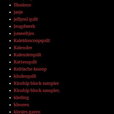
Illusions
jasje
jellyrol quilt
Jeugdwerk
juweeltjes
Kaleidoscoopquilt
Kalender
Kalenderquilt
Kattenquilt
Keltische knoop
kinderquilt
Kinship block sampler
Kinship block sampler.
kleding
kleuren
klosjes garen