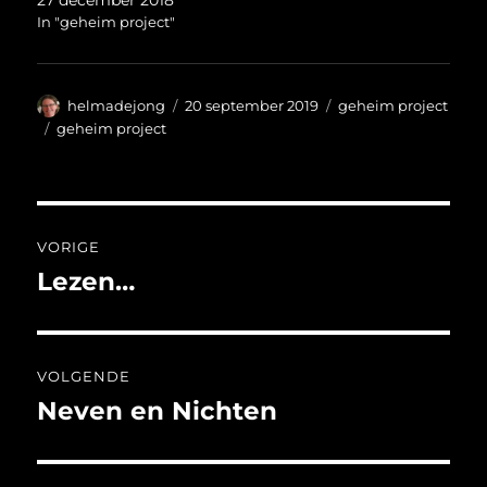
27 december 2018
In "geheim project"
Auteur
Geplaatst
Categorieën
helmadejong
20 september 2019
geheim project
op
Tags
geheim project
Bericht
VORIGE
navigatie
Lezen…
Vorig
bericht:
VOLGENDE
Neven en Nichten
Volgend
bericht: