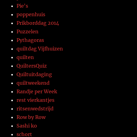
Pie's
poppenhuis
Prikborddag 2014
Puzzelen
Pythagoras
quiltdag Vijfhuizen
quilten
QuiltersQuiz
Quiltuitdaging
quiltweekend
Randje per Week
rest vierkantjes
ritsenwedstrijd
Row by Row
Sashi ko
schort