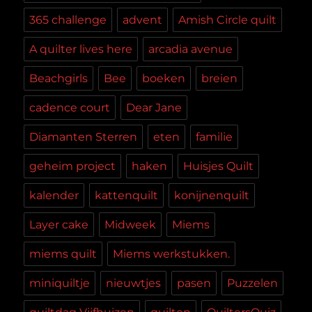
365 challenge
advent
Amish Circle quilt
A quilter lives here
arcadia avenue
Beachgirls
Bee
boeken
breien
cadence court
Dear Jane
Diamanten Sterren
eten
familie
geheim project
haken
Huisjes Quilt
kalender
kattenquilt
konijnenquilt
Layer cake
Midweek
Miems
miems quilt
Miems werkstukken.
miniquiltje
nieuwtjes
pasen
Puzzelen