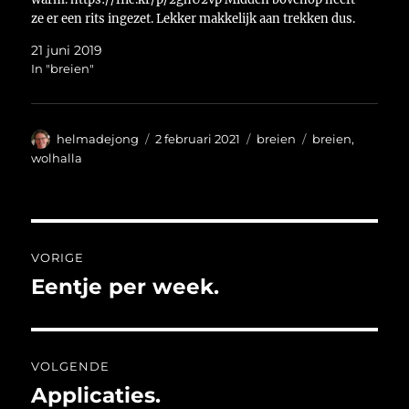
ze er een rits ingezet. Lekker makkelijk aan trekken dus.
https://flic.kr/p/2ghTLJU Groetjes Helma
21 juni 2019
In "breien"
Auteur
Geplaatst
Categorieën
Tags
helmadejong
2 februari 2021
breien
breien
,
op
wolhalla
Bericht
VORIGE
navigatie
Eentje per week.
Vorig
bericht:
VOLGENDE
Applicaties.
Volgend