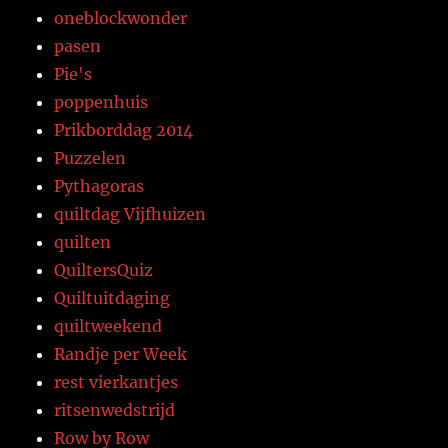
oneblockwonder
pasen
Pie's
poppenhuis
Prikborddag 2014
Puzzelen
Pythagoras
quiltdag Vijfhuizen
quilten
QuiltersQuiz
Quiltuitdaging
quiltweekend
Randje per Week
rest vierkantjes
ritsenwedstrijd
Row by Row