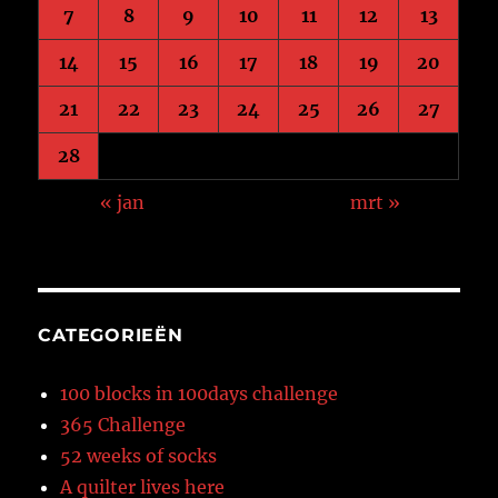
7
8
9
10
11
12
13
14
15
16
17
18
19
20
21
22
23
24
25
26
27
28
« jan
mrt »
CATEGORIEËN
100 blocks in 100days challenge
365 Challenge
52 weeks of socks
A quilter lives here