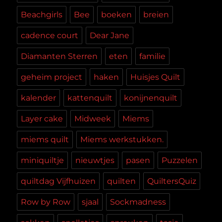
Beachgirls
Bee
boeken
breien
cadence court
Dear Jane
Diamanten Sterren
eten
familie
geheim project
haken
Huisjes Quilt
kalender
kattenquilt
konijnenquilt
Layer cake
Midweek
Miems
miems quilt
Miems werkstukken.
miniquiltje
nieuwtjes
pasen
Puzzelen
quiltdag Vijfhuizen
quilten
QuiltersQuiz
Row by Row
sjaal
Sockmadness