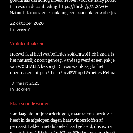
gouddraad dat ik nog moest hebben voor de harry potter
trui was in de aanbieding. https://flic.kr/p/2k2AvGy
Natuurlijk moesten er ook nog een paar sokkenwolletjes
besteld worden. https://flic.kr/p/2k2EWgu Groetjes
22 oktober 2020
Helma
In "breien"
Vrolijk uitpakken.
Hoewel ik al heel wat bolletjes sokkenwol heb liggen, is
het natuurlijk nooit genoeg. Vandaag werd er een pak je
van WOLHALLA bezorgt. Dit was wat ik zag bij het
openmaken. https://flic.kr/p/2iFWmpd Groetjes Helma
19 maart 2020
In "sokken"
Klaar voor de winter.
Vandaag niet mijn vorderingen, maar Miems werk. Ze
heeft in de afgelopen dagen haar wintersloffen af
gemaakt. Lekker met dubbele draad gebreid, dus extra
warm. https://flic.kr/p/2ghU2vp Midden bovenop heeft