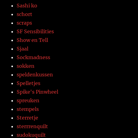
Sashi ko
schort
scraps
SF Sensibilities
Show en Tell
Sjaal
Sockmadness
sokken
speldenkussen
Spelletjes
Spike's Pinwheel
spreuken
stempels
Sterretje
sterrrenquilt
sudokuquilt