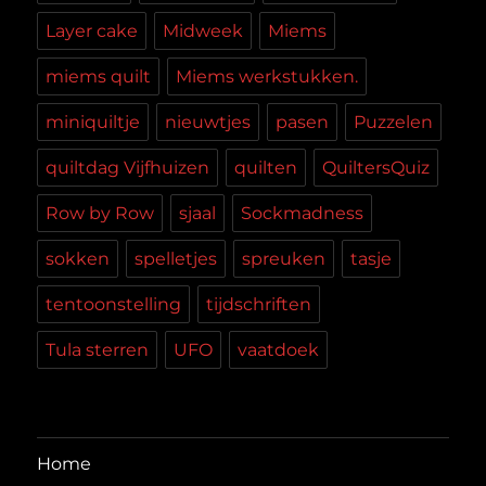
Layer cake
Midweek
Miems
miems quilt
Miems werkstukken.
miniquiltje
nieuwtjes
pasen
Puzzelen
quiltdag Vijfhuizen
quilten
QuiltersQuiz
Row by Row
sjaal
Sockmadness
sokken
spelletjes
spreuken
tasje
tentoonstelling
tijdschriften
Tula sterren
UFO
vaatdoek
Home