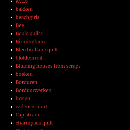
AVES
bakken
beachgirls
Bee
Bep's quilts
Birmingham
Bleu birdlane quilt.
blokkenruil
Bluiding houses from scraps
boeken
Borduren
Borduurwerken
breien
cadence court
Capistrano
charmpack quilt