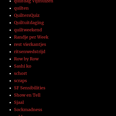
quiltdag Vijfhuizen
quilten
QuiltersQuiz
Quiltuitdaging
quiltweekend
Randje per Week
rest vierkantjes
ritsenwedstrijd
Row by Row
Sashi ko
schort
scraps
SF Sensibilities
Show en Tell
Sjaal
Sockmadness