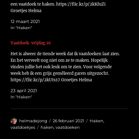
een vaatdoek te haken. https://flic.kr/p/2kKfuZi
Groetjes Helma
12 maart 2021
In "Haken"
Vaatdoek-vrijdag 10
Het is alweer de tiende week dat ik vaatdoeken laat zien.
En het verveelt nog niet om ze te maken. Hopelijk
vinden jullie het ook leuk om te zien. Voor volgende
week heb ik een grijs gemêleerd garen uitgezocht.
https://flic.kr/p/2kUts17 Groetjes Helma
23 april 2021
In "Haken"
Auteur
Geplaatst
Categorieën
helmadejong
26 februari 2021
Haken
,
op
Tags
vaatdoekjes
haken
,
vaatdoeken