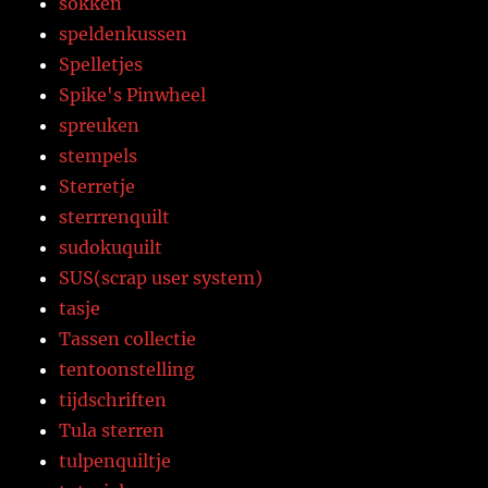
sokken
speldenkussen
Spelletjes
Spike's Pinwheel
spreuken
stempels
Sterretje
sterrrenquilt
sudokuquilt
SUS(scrap user system)
tasje
Tassen collectie
tentoonstelling
tijdschriften
Tula sterren
tulpenquiltje