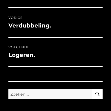
Bericht
VORIGE
navigatie
Verdubbeling.
Vorig
bericht:
VOLGENDE
Logeren.
Volgend
bericht:
ZO
Zoeken
naar: