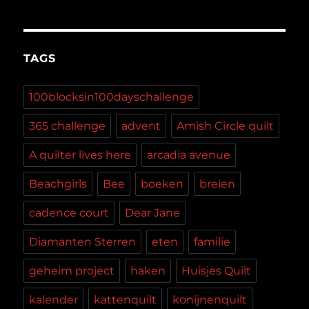
TAGS
100blocksin100dayschallenge
365 challenge
advent
Amish Circle quilt
A quilter lives here
arcadia avenue
Beachgirls
Bee
boeken
breien
cadence court
Dear Jane
Diamanten Sterren
eten
familie
geheim project
haken
Huisjes Quilt
kalender
kattenquilt
konijnenquilt