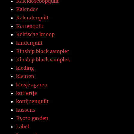
Kaleidoscoopquilt
Kalender
Kalenderquilt
Kattenquilt
Keltische knoop
kinderquilt
Kinship block sampler
Kinship block sampler.
kleding
kleuren
klosjes garen
koffertje
konijnenquilt
kussens
Kyoto garden
Label