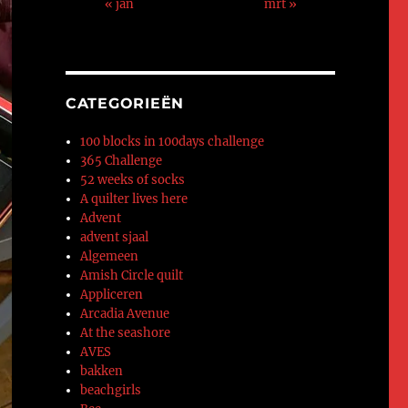
« jan
mrt »
CATEGORIEËN
100 blocks in 100days challenge
365 Challenge
52 weeks of socks
A quilter lives here
Advent
advent sjaal
Algemeen
Amish Circle quilt
Appliceren
Arcadia Avenue
At the seashore
AVES
bakken
beachgirls