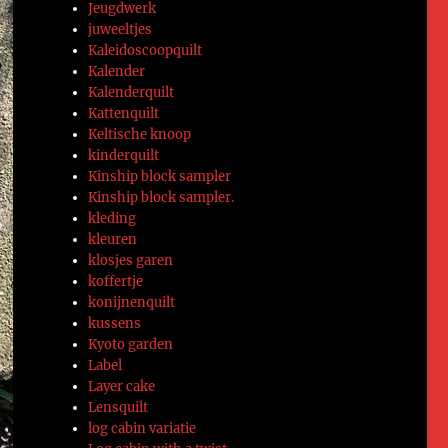
Jeugdwerk
juweeltjes
Kaleidoscoopquilt
Kalender
Kalenderquilt
Kattenquilt
Keltische knoop
kinderquilt
Kinship block sampler
Kinship block sampler.
kleding
kleuren
klosjes garen
koffertje
konijnenquilt
kussens
Kyoto garden
Label
Layer cake
Lensquilt
log cabin variatie