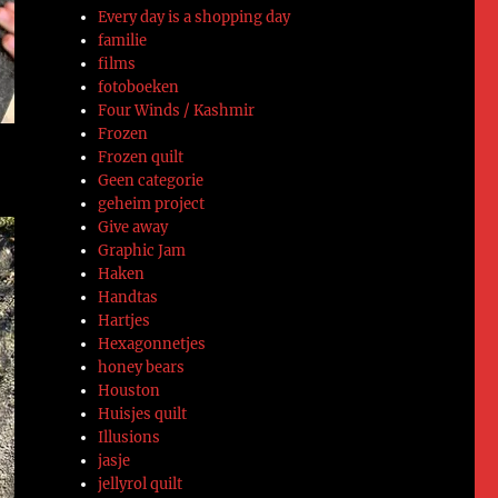
Every day is a shopping day
familie
films
fotoboeken
Four Winds / Kashmir
Frozen
Frozen quilt
Geen categorie
geheim project
Give away
Graphic Jam
Haken
Handtas
Hartjes
Hexagonnetjes
honey bears
Houston
Huisjes quilt
Illusions
jasje
jellyrol quilt