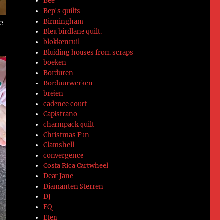
Bee
Bep's quilts
Birmingham
e
Bleu birdlane quilt.
blokkenruil
Bluiding houses from scraps
boeken
Borduren
Borduurwerken
breien
cadence court
Capistrano
charmpack quilt
Christmas Fun
Clamshell
convergence
Costa Rica Cartwheel
Dear Jane
Diamanten Sterren
DJ
EQ
Eten