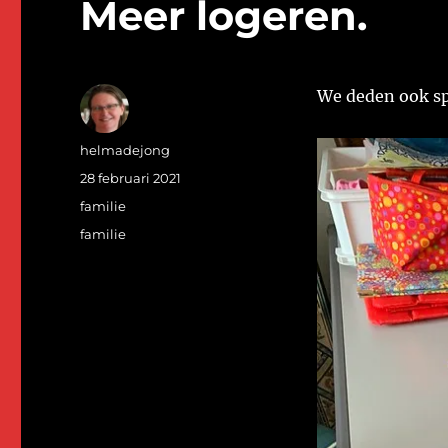
Meer logeren.
We deden ook spel
Auteur
helmadejong
Geplaatst
28 februari 2021
op
Categorieën
familie
Tags
familie