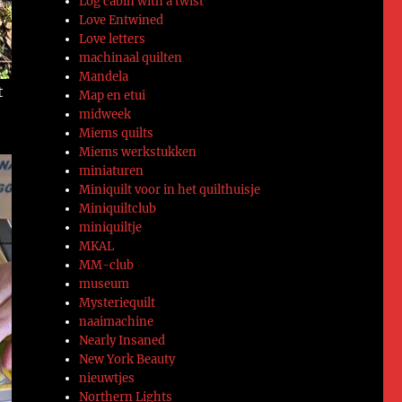
Log cabin with a twist
Love Entwined
Love letters
machinaal quilten
Mandela
t
Map en etui
midweek
Miems quilts
Miems werkstukken
miniaturen
Miniquilt voor in het quilthuisje
Miniquiltclub
miniquiltje
MKAL
MM-club
museum
Mysteriequilt
naaimachine
Nearly Insaned
New York Beauty
nieuwtjes
Northern Lights