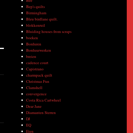
Bee
Bep's quilts
Birmingham
Bleu birdlane quilt.
blokkenruil
Bluiding houses from scraps
boeken
Borduren
Borduurwerken
breien
cadence court
Capistrano
charmpack quilt
Christmas Fun
Clamshell
convergence
Costa Rica Cartwheel
Dear Jane
Diamanten Sterren
DJ
EQ
Eten