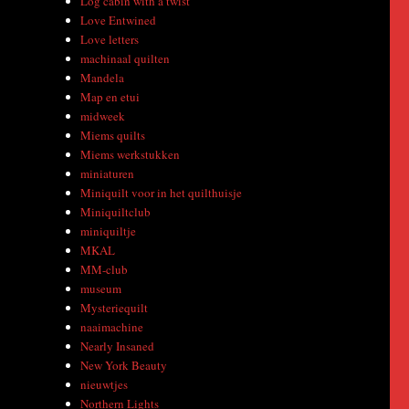
Log cabin with a twist
Love Entwined
Love letters
machinaal quilten
Mandela
Map en etui
midweek
Miems quilts
Miems werkstukken
miniaturen
Miniquilt voor in het quilthuisje
Miniquiltclub
miniquiltje
MKAL
MM-club
museum
Mysteriequilt
naaimachine
Nearly Insaned
New York Beauty
nieuwtjes
Northern Lights