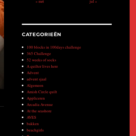
« mrt
jul »
CATEGORIEËN
100 blocks in 100days challenge
365 Challenge
52 weeks of socks
A quilter lives here
Advent
advent sjaal
Algemeen
Amish Circle quilt
Appliceren
Arcadia Avenue
At the seashore
AVES
bakken
beachgirls