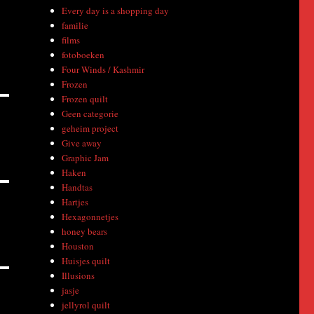
Every day is a shopping day
familie
films
fotoboeken
Four Winds / Kashmir
Frozen
Frozen quilt
Geen categorie
geheim project
Give away
Graphic Jam
Haken
Handtas
Hartjes
Hexagonnetjes
honey bears
Houston
Huisjes quilt
Illusions
jasje
jellyrol quilt