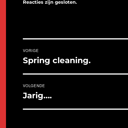
Reacties zijn gesloten.
Bericht
VORIGE
navigatie
Spring cleaning.
Vorig
bericht:
VOLGENDE
Jarig….
Volgend
bericht: