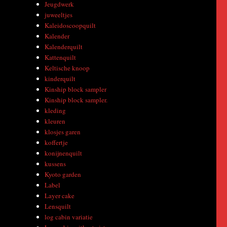
Jeugdwerk
juweeltjes
Kaleidoscoopquilt
Kalender
Kalenderquilt
Kattenquilt
Keltische knoop
kinderquilt
Kinship block sampler
Kinship block sampler.
kleding
kleuren
klosjes garen
koffertje
konijnenquilt
kussens
Kyoto garden
Label
Layer cake
Lensquilt
log cabin variatie