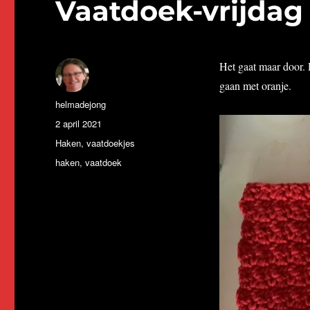
Vaatdoek-vrijdag
Het gaat maar door.
gaan met oranje.
Auteur
helmadejong
Geplaatst
2 april 2021
op
Categorieën
Haken
,
vaatdoekjes
Tags
haken
,
vaatdoek