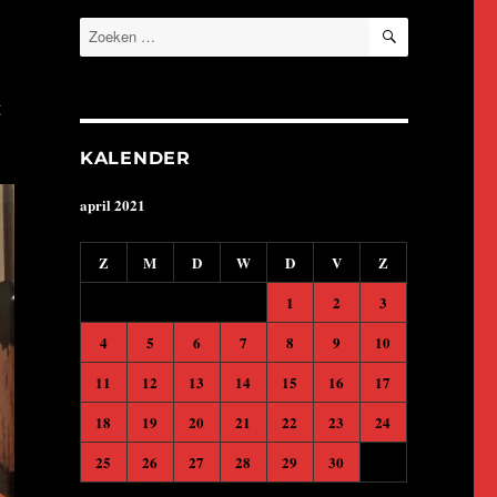
ZOEKEN
Zoeken
naar:
g
KALENDER
april 2021
Z
M
D
W
D
V
Z
1
2
3
4
5
6
7
8
9
10
11
12
13
14
15
16
17
18
19
20
21
22
23
24
25
26
27
28
29
30