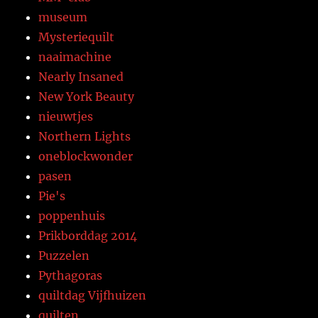
museum
Mysteriequilt
naaimachine
Nearly Insaned
New York Beauty
nieuwtjes
Northern Lights
oneblockwonder
pasen
Pie's
poppenhuis
Prikborddag 2014
Puzzelen
Pythagoras
quiltdag Vijfhuizen
quilten