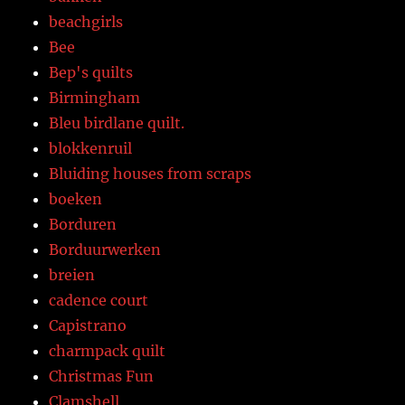
beachgirls
Bee
Bep's quilts
Birmingham
Bleu birdlane quilt.
blokkenruil
Bluiding houses from scraps
boeken
Borduren
Borduurwerken
breien
cadence court
Capistrano
charmpack quilt
Christmas Fun
Clamshell