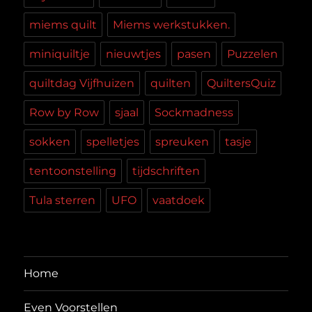
miems quilt
Miems werkstukken.
miniquiltje
nieuwtjes
pasen
Puzzelen
quiltdag Vijfhuizen
quilten
QuiltersQuiz
Row by Row
sjaal
Sockmadness
sokken
spelletjes
spreuken
tasje
tentoonstelling
tijdschriften
Tula sterren
UFO
vaatdoek
Home
Even Voorstellen