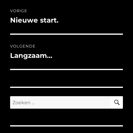
Bericht
VORIGE
navigatie
Nieuwe start.
Vorig
bericht:
VOLGENDE
Langzaam…
Volgend
bericht:
ZO
Zoeken
naar: