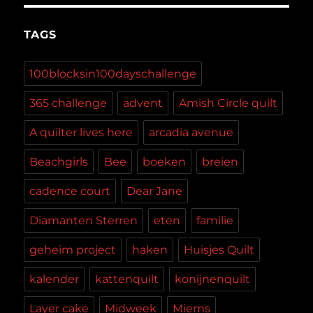
TAGS
100blocksin100dayschallenge
365 challenge
advent
Amish Circle quilt
A quilter lives here
arcadia avenue
Beachgirls
Bee
boeken
breien
cadence court
Dear Jane
Diamanten Sterren
eten
familie
geheim project
haken
Huisjes Quilt
kalender
kattenquilt
konijnenquilt
Layer cake
Midweek
Miems