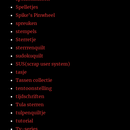
Spelletjes
Spike's Pinwheel
spreuken
stempels
Sterretje
sterrrenquilt
sudokuquilt
SUS(scrap user system)
tasje
Tassen collectie
tentoonstelling
tijdschriften
Tula sterren
tulpenquiltje
tutorial
Tv-series