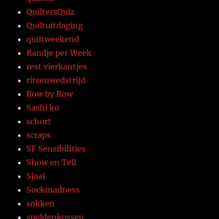
QuiltersQuiz
Quiltuitdaging
quiltweekend
Randje per Week
rest vierkantjes
ritsenwedstrijd
Row by Row
Sashi ko
schort
scraps
SF Sensibilities
Show en Tell
Sjaal
Sockmadness
sokken
speldenkussen