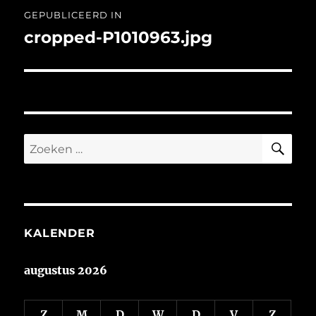
Bericht
GEPUBLICEERD IN
navigatie
cropped-P1010963.jpg
ZO
Zoeken
naar:
KALENDER
augustus 2026
Z
M
D
W
D
V
Z