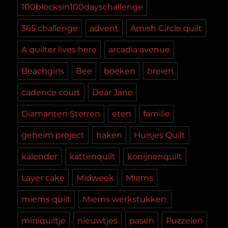
100blocksin100dayschallenge
365 challenge
advent
Amish Circle quilt
A quilter lives here
arcadia avenue
Beachgirls
Bee
boeken
breien
cadence court
Dear Jane
Diamanten Sterren
eten
familie
geheim project
haken
Huisjes Quilt
kalender
kattenquilt
konijnenquilt
Layer cake
Midweek
Miems
miems quilt
Miems werkstukken.
miniquiltje
nieuwtjes
pasen
Puzzelen