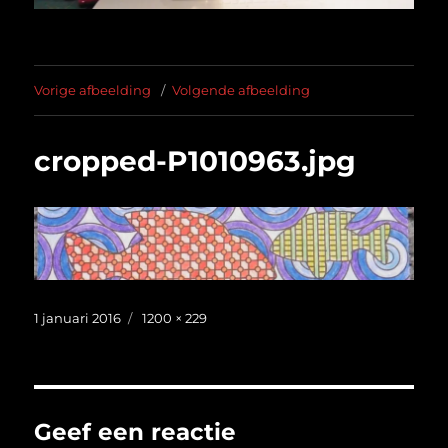
Vorige afbeelding
Volgende afbeelding
cropped-P1010963.jpg
Geplaatst
Volledige
1 januari 2016
1200 × 229
op
grootte
Geef een reactie