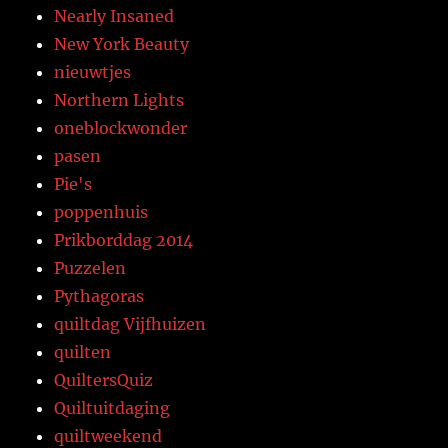
Nearly Insaned
New York Beauty
nieuwtjes
Northern Lights
oneblockwonder
pasen
Pie's
poppenhuis
Prikborddag 2014
Puzzelen
Pythagoras
quiltdag Vijfhuizen
quilten
QuiltersQuiz
Quiltuitdaging
quiltweekend