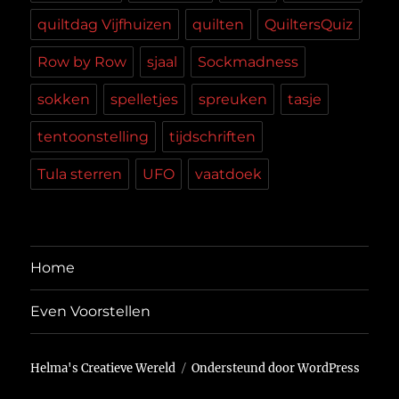
quiltdag Vijfhuizen
quilten
QuiltersQuiz
Row by Row
sjaal
Sockmadness
sokken
spelletjes
spreuken
tasje
tentoonstelling
tijdschriften
Tula sterren
UFO
vaatdoek
Home
Even Voorstellen
Helma's Creatieve Wereld
Ondersteund door WordPress