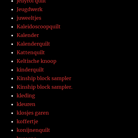
jellyrol quilt
Jeugdwerk
juweeltjes
Kaleidoscoopquilt
Kalender
Kalenderquilt
Kattenquilt
Keltische knoop
kinderquilt
Kinship block sampler
Kinship block sampler.
kleding
kleuren
klosjes garen
koffertje
konijnenquilt