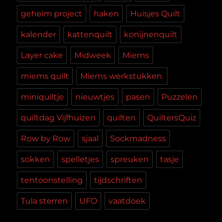
geheim project
haken
Huisjes Quilt
kalender
kattenquilt
konijnenquilt
Layer cake
Midweek
Miems
miems quilt
Miems werkstukken.
miniquiltje
nieuwtjes
pasen
Puzzelen
quiltdag Vijfhuizen
quilten
QuiltersQuiz
Row by Row
sjaal
Sockmadness
sokken
spelletjes
spreuken
tasje
tentoonstelling
tijdschriften
Tula sterren
UFO
vaatdoek