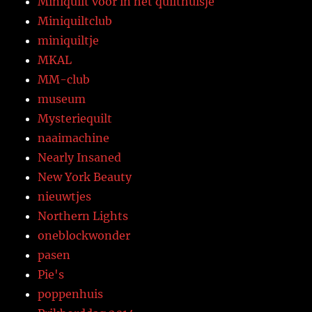
Miniquilt voor in het quilthuisje
Miniquiltclub
miniquiltje
MKAL
MM-club
museum
Mysteriequilt
naaimachine
Nearly Insaned
New York Beauty
nieuwtjes
Northern Lights
oneblockwonder
pasen
Pie's
poppenhuis