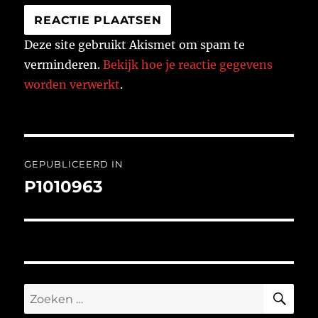
Deze site gebruikt Akismet om spam te
verminderen.
Bekijk hoe je reactie gegevens
worden verwerkt
.
Bericht
GEPUBLICEERD IN
navigatie
P1010963
ZO
Zoeken
naar: