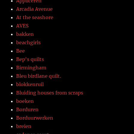
Appliceren
Arcadia Avenue
At the seashore
AVES
bakken
beachgirls
Bee
Bep's quilts
Birmingham
Bleu birdlane quilt.
blokkenruil
Bluiding houses from scraps
boeken
Borduren
Borduurwerken
breien