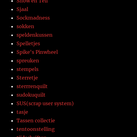
Show en Tell
Sjaal
Sockmadness
sokken
speldenkussen
Spelletjes
Spike's Pinwheel
spreuken
stempels
Sterretje
sterrrenquilt
sudokuquilt
SUS(scrap user system)
tasje
Tassen collectie
tentoonstelling