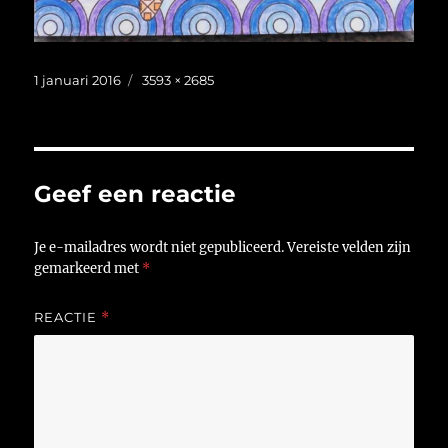
Geplaatst
Volledige
1 januari 2016
3593 × 2685
op
grootte
Geef een reactie
Je e-mailadres wordt niet gepubliceerd.
Vereiste velden zijn
gemarkeerd met
*
REACTIE
*