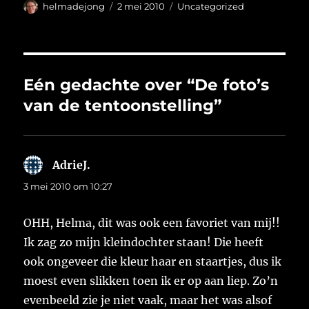
Auteur
Geplaatst
Categorieën
helmadejong
2 mei 2010
Uncategorized
op
Eén gedachte over “De foto’s
van de tentoonstelling”
AdrieJ.
schreef:
3 mei 2010 om 10:27
OHH, Helma, dit was ook een favoriet van mij!!
Ik zag zo mijn kleindochter staan! Die heeft
ook ongeveer die kleur haar en staartjes, dus ik
moest even slikken toen ik er op aan liep. Zo’n
evenbeeld zie je niet vaak, maar het was alsof