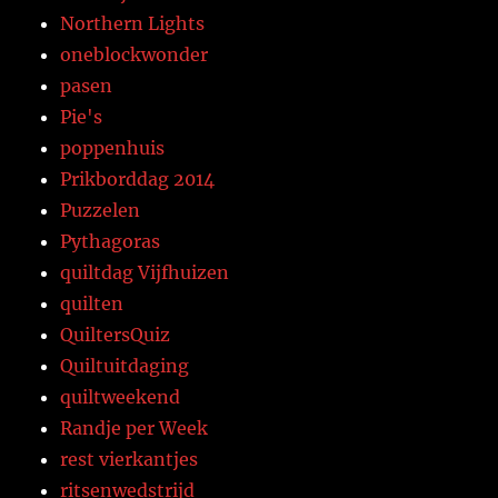
Northern Lights
oneblockwonder
pasen
Pie's
poppenhuis
Prikborddag 2014
Puzzelen
Pythagoras
quiltdag Vijfhuizen
quilten
QuiltersQuiz
Quiltuitdaging
quiltweekend
Randje per Week
rest vierkantjes
ritsenwedstrijd