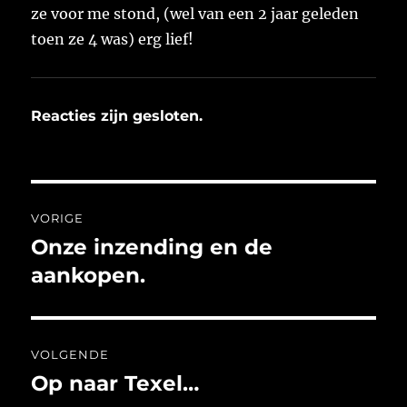
ze voor me stond, (wel van een 2 jaar geleden
toen ze 4 was) erg lief!
Reacties zijn gesloten.
Bericht
VORIGE
navigatie
Onze inzending en de
Vorig
bericht:
aankopen.
VOLGENDE
Op naar Texel…
Volgend