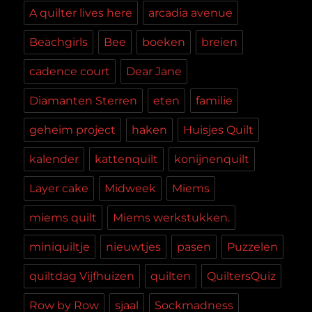
A quilter lives here
arcadia avenue
Beachgirls
Bee
boeken
breien
cadence court
Dear Jane
Diamanten Sterren
eten
familie
geheim project
haken
Huisjes Quilt
kalender
kattenquilt
konijnenquilt
Layer cake
Midweek
Miems
miems quilt
Miems werkstukken.
miniquiltje
nieuwtjes
pasen
Puzzelen
quiltdag Vijfhuizen
quilten
QuiltersQuiz
Row by Row
sjaal
Sockmadness