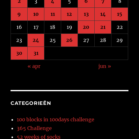
2
3
4
5
6
7
8
9
10
11
12
13
14
15
16
17
18
19
20
21
22
23
24
25
26
27
28
29
30
31
« apr
jun »
CATEGORIEËN
100 blocks in 100days challenge
365 Challenge
52 weeks of socks