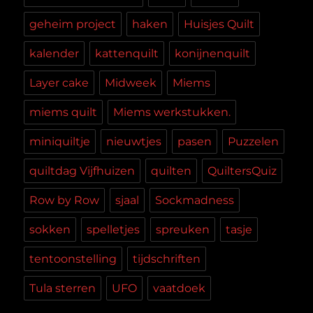
geheim project
haken
Huisjes Quilt
kalender
kattenquilt
konijnenquilt
Layer cake
Midweek
Miems
miems quilt
Miems werkstukken.
miniquiltje
nieuwtjes
pasen
Puzzelen
quiltdag Vijfhuizen
quilten
QuiltersQuiz
Row by Row
sjaal
Sockmadness
sokken
spelletjes
spreuken
tasje
tentoonstelling
tijdschriften
Tula sterren
UFO
vaatdoek