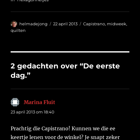
Auteur
Geplaatst
Categorieën
helmadejong
22 april 2013
Capistrano
,
midweek
,
op
quilten
2 gedachten over “De eerste
dag.”
Marina Fluit
schreef:
23 april 2013 om 18:40
Prachtig die Capistrano! Kunnen we die ee
keertje lenen voor de winkel? Je snapt zeker