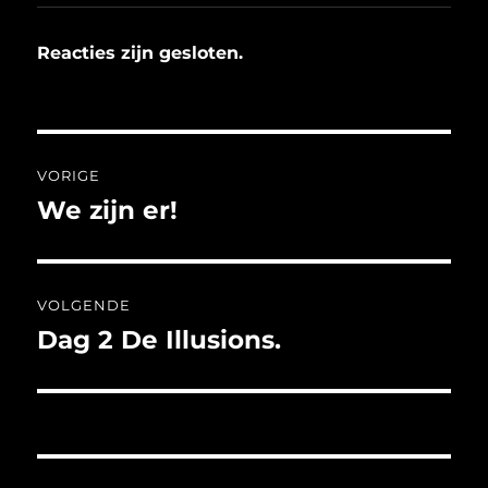
Reacties zijn gesloten.
Bericht
VORIGE
navigatie
We zijn er!
Vorig
bericht:
VOLGENDE
Dag 2 De Illusions.
Volgend
bericht: