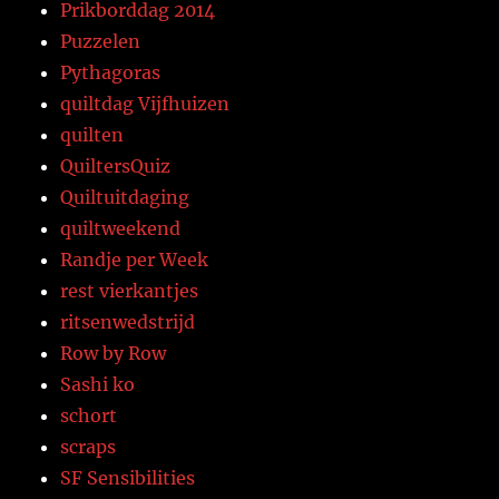
Prikborddag 2014
Puzzelen
Pythagoras
quiltdag Vijfhuizen
quilten
QuiltersQuiz
Quiltuitdaging
quiltweekend
Randje per Week
rest vierkantjes
ritsenwedstrijd
Row by Row
Sashi ko
schort
scraps
SF Sensibilities