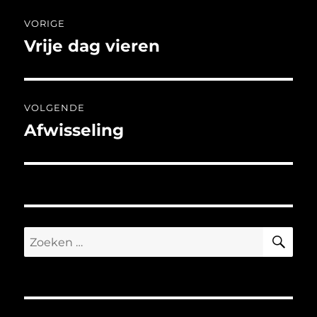
Bericht
VORIGE
navigatie
Vrije dag vieren
Vorig
bericht:
VOLGENDE
Afwisseling
Volgend
bericht:
ZO
Zoeken
naar: