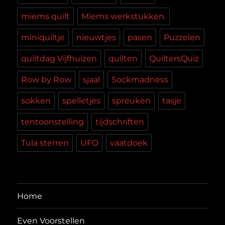
miems quilt
Miems werkstukken.
miniquiltje
nieuwtjes
pasen
Puzzelen
quiltdag Vijfhuizen
quilten
QuiltersQuiz
Row by Row
sjaal
Sockmadness
sokken
spelletjes
spreuken
tasje
tentoonstelling
tijdschriften
Tula sterren
UFO
vaatdoek
Home
Even Voorstellen