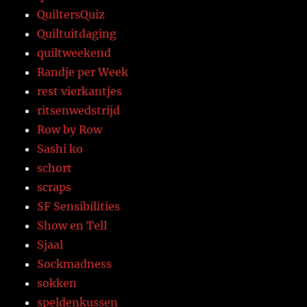
QuiltersQuiz
Quiltuitdaging
quiltweekend
Randje per Week
rest vierkantjes
ritsenwedstrijd
Row by Row
Sashi ko
schort
scraps
SF Sensibilities
Show en Tell
Sjaal
Sockmadness
sokken
speldenkussen