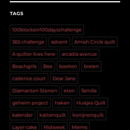
TAGS
100blocksin100dayschallenge
365 challenge
advent
Amish Circle quilt
A quilter lives here
arcadia avenue
Beachgirls
Bee
boeken
breien
cadence court
Dear Jane
Diamanten Sterren
eten
familie
geheim project
haken
Huisjes Quilt
kalender
kattenquilt
konijnenquilt
Layer cake
Midweek
Miems