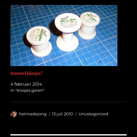
Hoeveel klosjes?
4 februari 2014
In "klosjes garen"
Auteur
Geplaatst
Categorieën
helmadejong
13 juli 2010
Uncategorized
op