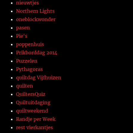
nieuwtjes
Northern Lights
oneblockwonder
pasen
Pie's
poppenhuis
Prikborddag 2014
Puzzelen
Pythagoras
quiltdag Vijfhuizen
quilten
QuiltersQuiz
Quiltuitdaging
quiltweekend
Randje per Week
rest vierkantjes