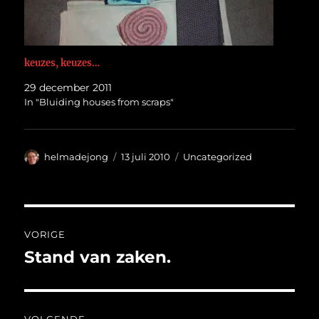
keuzes, keuzes…
29 december 2011
In "Bluiding houses from scraps"
Auteur
Geplaatst
Categorieën
helmadejong
13 juli 2010
Uncategorized
op
Bericht
VORIGE
navigatie
Stand van zaken.
Vorig
bericht: