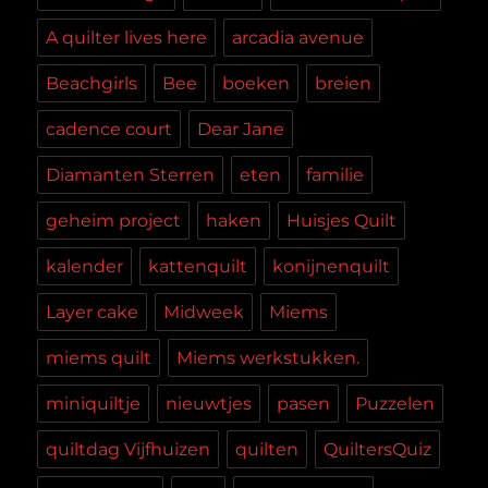
A quilter lives here
arcadia avenue
Beachgirls
Bee
boeken
breien
cadence court
Dear Jane
Diamanten Sterren
eten
familie
geheim project
haken
Huisjes Quilt
kalender
kattenquilt
konijnenquilt
Layer cake
Midweek
Miems
miems quilt
Miems werkstukken.
miniquiltje
nieuwtjes
pasen
Puzzelen
quiltdag Vijfhuizen
quilten
QuiltersQuiz