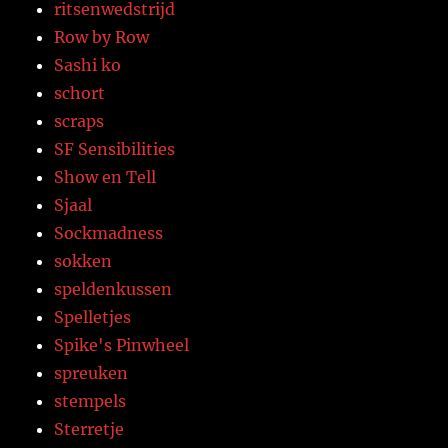
ritsenwedstrijd
Row by Row
Sashi ko
schort
scraps
SF Sensibilities
Show en Tell
Sjaal
Sockmadness
sokken
speldenkussen
Spelletjes
Spike's Pinwheel
spreuken
stempels
Sterretje