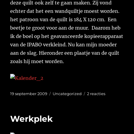
deze quilt ook zelf te gaan maken. Zij vond
echter dat het een wandquiltje moest worden.
het patroon van de quilt is 184 X 120 cm. Een
beetje te groot voor aan de muur. Daarom heb
ik de boel op het geavanceerde kopieerapparaat
van de IPABO verkleind. Nu kan mijn moeder
aan de slag. Hieronder een plaatje van de quilt
zoals hij moet worden.
Geplaatst
Categorieën
op
19 september 2009
Uncategorized
2 reacties
op
Waar
een
studie
Werkplek
al
niet
goed