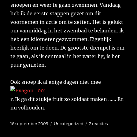
snoepen en weer te gaan zwemmen. Vandaag
heb ik de eerste stappen gezet om dit
voornemen in actie om te zetten. Het is gelukt
om vanmiddag in het zwembad te belanden. ik
heb een kilometer gezwommen. Eigenlijk
heerlijk om te doen. De grootste drempel is om
te gaan, als ik eenmaal in het water lig, is het
puur genieten.
Ook snoep ik al enige dagen niet mee
r. Ik ga dit stukje fruit zo soldaat maken …… En
nu volhouden.
Geplaatst
Categorieën
op
16 september 2009
Uncategorized
2 reacties
op
Goed
voornemens.