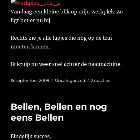
voor
kan
Vandaag een kleine blik op mijn werkplek. Zo
zijn.
ligt het er nu bij.
Rechts zie je alle lapjes die nog op de trui
moeten komen.
Ik kruip nu weer snel achter de naaimachine.
Geplaatst
Categorieën
op
18 september 2009
Uncategorized
2 reacties
op
Werkplek
Bellen, Bellen en nog
eens Bellen
Eindelijk succes.