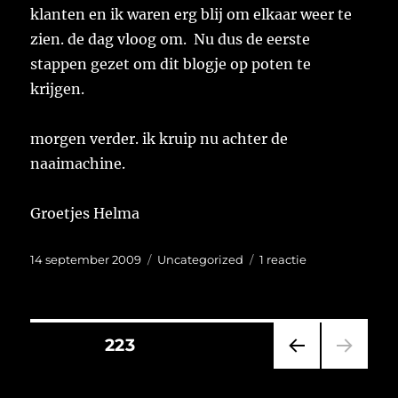
klanten en ik waren erg blij om elkaar weer te
zien. de dag vloog om. Nu dus de eerste
stappen gezet om dit blogje op poten te
krijgen.
morgen verder. ik kruip nu achter de
naaimachine.
Groetjes Helma
Geplaatst
Categorieën
op
14 september 2009
Uncategorized
1 reactie
op
Weer
aan
het
werk
Berichten
PAGINA
223
VORI
paginering
GE