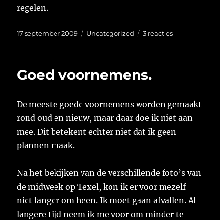
regelen.
Geplaatst
Categorieën
op
17 september 2009
Uncategorized
3 reacties
op
Bellen,
Bellen
en
Goed voornemens.
nog
eens
Bellen
De meeste goede voornemens worden gemaakt
rond oud en nieuw, maar daar doe ik niet aan
mee. Dit betekent echter niet dat ik geen
plannen maak.
Na het bekijken van de verschillende foto’s van
de midweek op Texel, kon ik er voor mezelf
niet langer om heen. Ik moet gaan afvallen. Al
langere tijd neem ik me voor om minder te