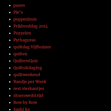
pasen
Pie's
poppenhuis
Prikborddag 2014
Puzzelen
Pythagoras
quiltdag Vijfhuizen
quilten
QuiltersQuiz
Quiltuitdaging
quiltweekend
Randje per Week
rest vierkantjes
ritsenwedstrijd
Row by Row
Sashi ko